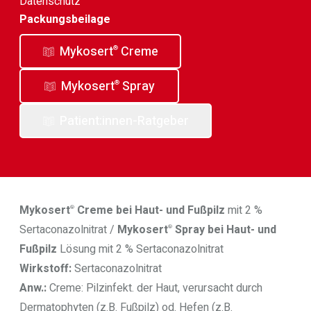
Datenschutz
Packungsbeilage
Mykosert
Creme
®
Mykosert
Spray
®
Patient:innen-Ratgeber
Mykosert
Creme bei Haut- und Fußpilz
mit 2 %
®
Sertaconazolnitrat /
Mykosert
Spray bei Haut- und
®
Fußpilz
Lösung mit 2 % Sertaconazolnitrat
Wirkstoff:
Sertaconazolnitrat
Anw.:
Creme: Pilzinfekt. der Haut, verursacht durch
Dermatophyten (z.B. Fußpilz) od. Hefen (z.B.